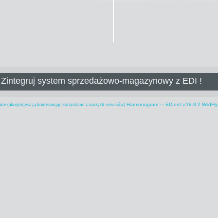
Zintegruj system sprzedażowo-magazynowy z EDI !
ite
(akceptujesz ją kontynuując korzystanie z naszych serwisów)
Harmonogram
---
EDInet v.18.9.2 WildFly