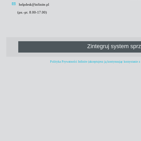
helpdesk@infinite.pl
(pn.-pt. 8.00-17.00)
Zintegruj system sp
Polityka Prywatności Infinite
(akceptujesz ją kontynuując korzystanie 